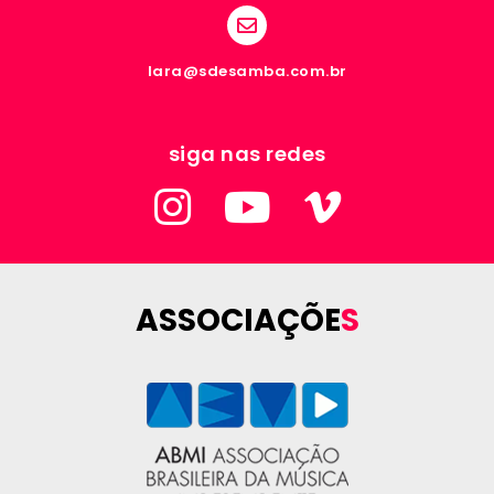
lara@sdesamba.com.br
siga nas redes
ASSOCIAÇÕE
S