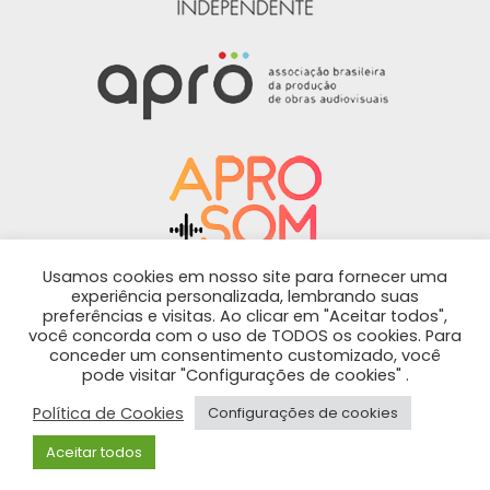
Usamos cookies em nosso site para fornecer uma
experiência personalizada, lembrando suas
preferências e visitas. Ao clicar em "Aceitar todos",
Política de privacidade
-
Política de cookies
você concorda com o uso de TODOS os cookies. Para
conceder um consentimento customizado, você
ARTISTAS REUNIDOS CONTEÚDO E PRODUÇÕES
pode visitar "Configurações de cookies" .
FONOGRÁFICOS LTDA - CNPJ 26.664.410/0001-20 |
2022 - Todos os direitos reservados
Política de Cookies
Configurações de cookies
Rua Cônego Eugênio Leite, 97, Jardim América, São
Aceitar todos
Paulo, SP. CEP: 05414-010