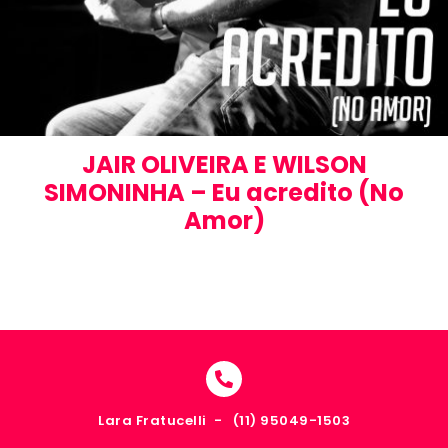
JAIR OLIVEIRA E WILSON
SIMONINHA – Eu acredito (No
Amor)
Lara Fratucelli -
(11) 95049-1503