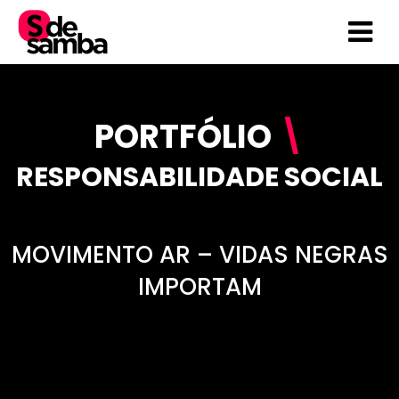
I
r
p
a
r
a
PORTFÓLIO
\
o
c
RESPONSABILIDADE SOCIAL
o
n
t
e
MOVIMENTO AR – VIDAS NEGRAS
ú
IMPORTAM
d
o